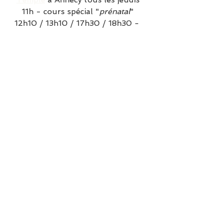
11h - cours spécial "
prénatal
"
12h10 / 13h10 / 17h30 / 18h30 - 
tous niveaux
19h30 - spécial coureurs
🗓️ RÉSERVER UN COURS
Cours sur Demande 
Pour particuliers, entreprises ou 
clubs sportifs.
📍 Annecy